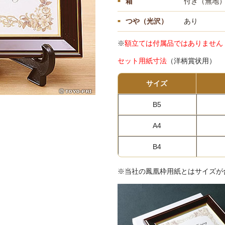
箱
付き（無地
つや（光沢）
あり
※
額立ては付属品ではありません
セット用紙寸法
（洋柄賞状用）
サイズ
B5
A4
B4
※当社の鳳凰枠用紙とはサイズが