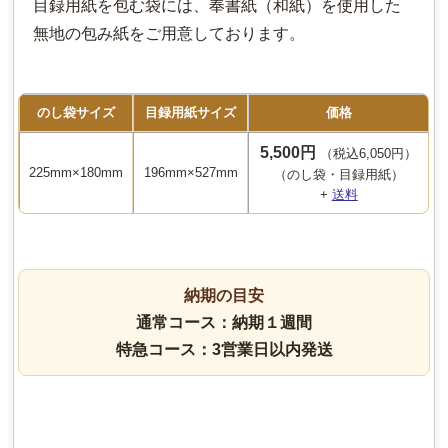
目録用紙を包む袋には、奉書紙（和紙）を使用した
無地の包み紙をご用意しております。
のし袋サイズ
目録用紙サイズ
価格
5,500円
（税込6,050円）
225mm×180mm
196mm×527mm
（のし袋・目録用紙）
+
送料
納期の目安
通常コース：納期１週間
特急コース：3営業日以内発送