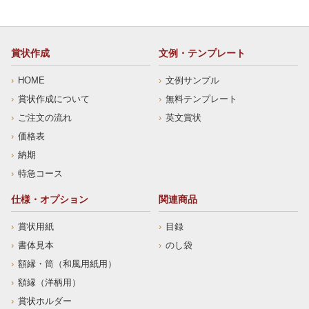
賞状作成
文例・テンプレート
HOME
文例サンプル
賞状作成について
無料テンプレート
ご注文の流れ
英文賞状
価格表
納期
特急コース
仕様・オプション
関連商品
賞状用紙
目録
書体見本
のし袋
額縁・筒（和風用紙用）
額縁（洋柄用）
賞状ホルダー