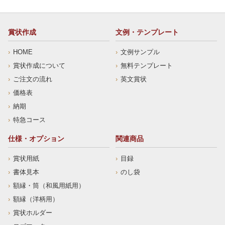
賞状作成
文例・テンプレート
HOME
文例サンプル
賞状作成について
無料テンプレート
ご注文の流れ
英文賞状
価格表
納期
特急コース
仕様・オプション
関連商品
賞状用紙
目録
書体見本
のし袋
額縁・筒（和風用紙用）
額縁（洋柄用）
賞状ホルダー